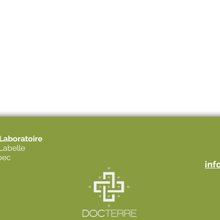
 Laboratoire
Labelle
bec
inf