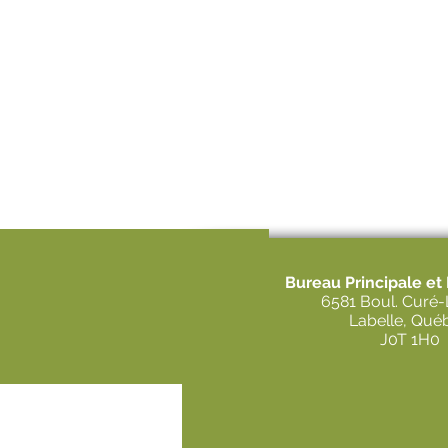
Bureau Principale et
6581 Boul. Curé-
Labelle, Qué
J0T 1H0