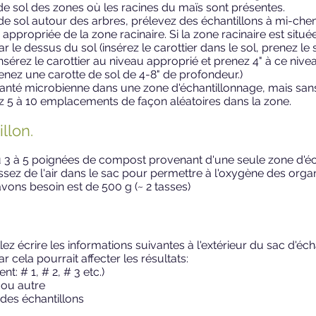
 de sol des zones où les racines du maïs sont présentes.
de sol autour des arbres, prélevez des échantillons à mi-che
r appropriée de la zone racinaire. Si la zone racinaire est sit
 le dessus du sol (insérez le carottier dans le sol, prenez le s
nsérez le carottier au niveau approprié et prenez 4" à ce nivea
ez une carotte de sol de 4-8" de profondeur.)
a santé microbienne dans une zone d'échantillonnage, mais san
ez 5 à 10 emplacements de façon aléatoires dans la zone.
llon.
u 3 à 5 poignées de compost provenant d'une seule zone d'éc
issez de l'air dans le sac pour permettre à l'oxygène des orga
vons besoin est de 500 g (~ 2 tasses)
llez écrire les informations suivantes à l'extérieur du sac d'é
ar cela pourrait affecter les résultats:
: # 1, # 2, # 3 etc.)
 ou autre
des échantillons