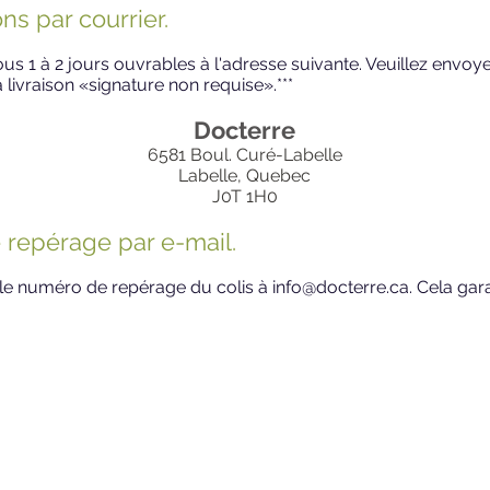
ns par courrier.
sous 1 à 2 jours ouvrables à l'adresse suivante. Veuillez env
 livraison «signature non requise».***
Docterre
6581 Boul. Curé-Labelle
Labelle, Quebec
J0T 1H0
 repérage par e-mail.
 le numéro de repérage du colis à
info@docterre.ca
. Cela ga